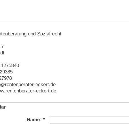
ntenberatung und Sozialrecht
17
dt
1-1275840
829385
27978
i@rentenberater-eckert.de
.rentenberater-eckert.de
lar
Name:
*